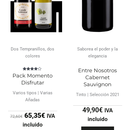
Dos Tempranillos, dos
Saborea el poder y la
colores
elegancia
Entre Nosotros
Valorado
Pack Momento
Cabernet
con
4.00
Disfrutar
Sauvignon
de 5
Varios tipos | Varias
Tinto | Selección 2021
Añadas
49,90
€
IVA
65,35
€
IVA
72,60
€
incluido
incluido