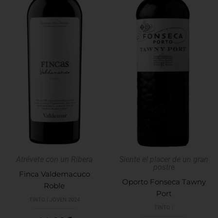
Atrévete con un Ribera
Siente el placer de un gran
postre
Finca Valdemacuco
Oporto Fonseca Tawny
Roble
Port
TINTO | JOVEN 2024
TINTO |