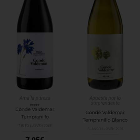
Ama la pureza
Apuesta por lo
sorprendente
Conde Valdemar
Valorado
con
Conde Valdemar
5.00
de 5
Tempranillo
Tempranillo Blanco
TINTO | JOVEN 2025
BLANCO | JOVEN 2025
€
7,05