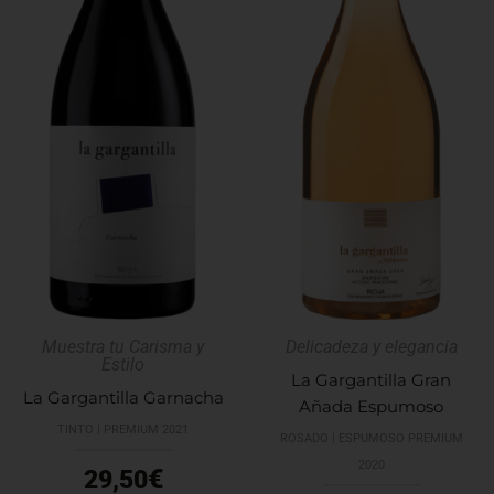
Muestra tu Carisma y
Delicadeza y elegancia
Estilo
La Gargantilla Gran
La Gargantilla Garnacha
Añada Espumoso
TINTO | PREMIUM 2021
ROSADO | ESPUMOSO PREMIUM
2020
€
29,50