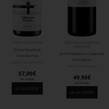
Siente la armonía
Saborea el poder y la
elegancia
Entre Nosotros
Entre Nosotros Cabernet
Chardonnay
Sauvignon
BLANCO | SELECCIÓN 2022
TINTO | SELECCIÓN 2021
€
57,00
€
49,90
IVA incluido
IVA incluido
¡A LA CESTA!
¡A LA CESTA!