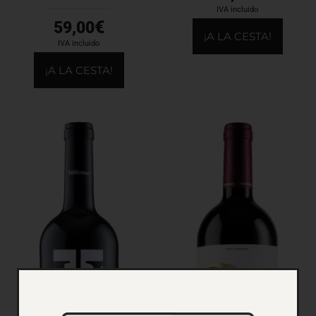
IVA incluido
€
59,00
¡A LA CESTA!
IVA incluido
¡A LA CESTA!