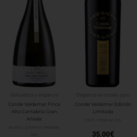
Delicadeza y elegancia
Elegancia en estado puro
Conde Valdemar Finca
Conde Valdemar Edición
Alto Cantabria Gran
Limitada
Añada
TINTO | PREMIUM 2020
BLANCO | ESPUMOSO PREMIUM
€
35,00
2020