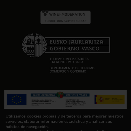
PROYECTO FINANCIADO POR EL FONDO EUROPEO AGRÍCOLA
Utilizamos cookies propias y de terceros para mejorar nuestros
servicios, elaborar información estadística y analizar sus
DE GARANTÍA AGRARIA (FEAGA) (PDR EUSKADI 2023-2027)
hábitos de navegación.