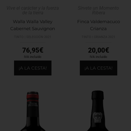
Vive el carácter y la fuerza
Sírvete un Momento
de la tierra
Ribera
Walla Walla Valley
Finca Valdemacuco
Cabernet Sauvignon
Crianza
TINTO | SELECCIÓN 2021
TINTO | CRIANZA 2021
€
€
76,95
20,00
IVA incluido
IVA incluido
¡A LA CESTA!
¡A LA CESTA!