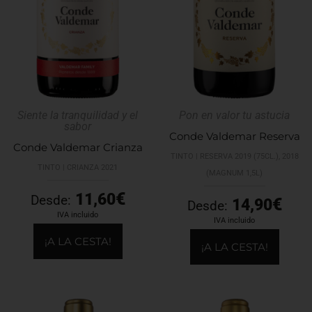
de
de
producto
produc
Siente la tranquilidad y el
Pon en valor tu astucia
sabor
Conde Valdemar Reserva
Conde Valdemar Crianza
TINTO | RESERVA 2019 (75CL.), 2018
TINTO | CRIANZA 2021
(MAGNUM 1,5L)
€
11,60
Desde:
€
14,90
Desde:
IVA incluido
IVA incluido
¡A LA CESTA!
¡A LA CESTA!
Este