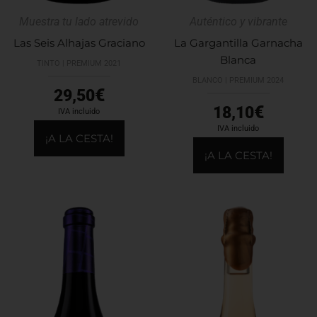
Muestra tu lado atrevido
Auténtico y vibrante
Las Seis Alhajas Graciano
La Gargantilla Garnacha
Blanca
TINTO | PREMIUM 2021
BLANCO | PREMIUM 2024
€
29,50
€
18,10
IVA incluido
IVA incluido
¡A LA CESTA!
¡A LA CESTA!