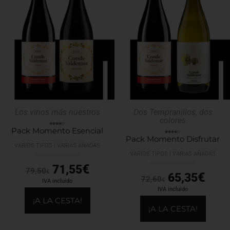
Los vinos más nuestros
Dos Tempranillos, dos
colores
Pack Momento Esencial
Valorado
con
4.00
Pack Momento Disfrutar
Valorado
de 5
con
4.00
VARIOS TIPOS | VARIAS AÑADAS
de 5
VARIOS TIPOS | VARIAS AÑADAS
€
71,55
79,50
€
€
65,35
72,60
€
IVA incluido
IVA incluido
¡A LA CESTA!
¡A LA CESTA!