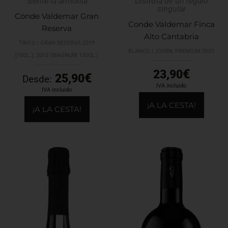
Siente la armonía
Disfruta de un regalo
singular
Conde Valdemar Gran
Conde Valdemar Finca
Reserva
Alto Cantabria
TINTO | GRAN RESERVA 2019
BLANCO | JOVEN, PREMIUM 2023
(75CL.), 2015 (MAGNUM 150CL.)
€
23,90
€
25,90
Desde:
IVA incluido
IVA incluido
¡A LA CESTA!
¡A LA CESTA!