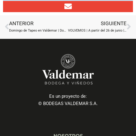
Ant
Si
ANTERIOR
SIGUIENTE
Domingo de Tapeo en Valdemar | Domingo, 12 de julio 13:00h
VOLVEMOS | A partir del 26 de junio | Bodegas Valdemar
Es un proyecto de:
© BODEGAS VALDEMAR S.A.
NOSOTROS