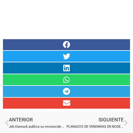
Ant
Si
ANTERIOR
SIGUIENTE
Jeb Dunnuck publica su reconocido Washington State 2020 Report
PLANAZOS DE VENDIMIAS EN BODEGAS VALDEMAR