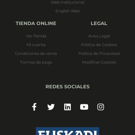
Web institucional
English Web
TIENDA ONLINE
LEGAL
Ver Tienda
Aviso Legal
Mi cuenta
Política de Cookies
Condiciones de venta
Política de Privacidad
Formas de pago
Modificar Cookies
REDES SOCIALES
Facebook-
Twitter
Linkedin
Youtube
Instagram
f