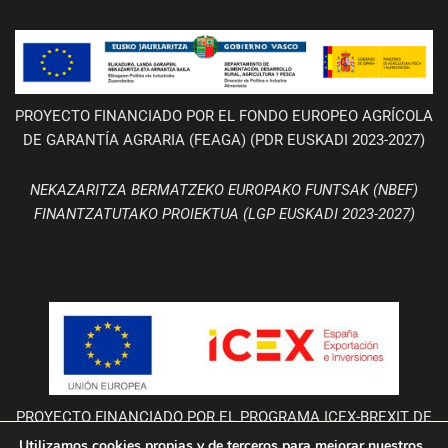
PROYECTO FINANCIADO POR EL FONDO EUROPEO AGRÍCOLA
DE GARANTÍA AGRARIA (FEAGA) (PDR EUSKADI 2023-2027)
NEKAZARITZA BERMATZEKO EUROPAKO FUNTSAK (NBEF)
FINANTZATUTAKO PROIEKTUA (LGP EUSKADI 2023-2027)
PROYECTO FINANCIADO POR EL PROGRAMA ICEX-BREXIT DE
LA UNIÓN EUROPEA
Utilizamos cookies propias y de terceros para mejorar nuestros