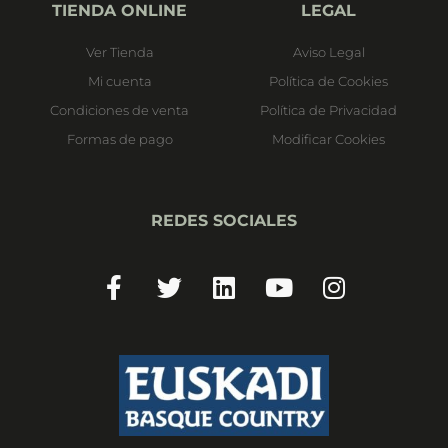
TIENDA ONLINE
LEGAL
Ver Tienda
Aviso Legal
Mi cuenta
Política de Cookies
Condiciones de venta
Política de Privacidad
Formas de pago
Modificar Cookies
REDES SOCIALES
Facebook-
Twitter
Linkedin
Youtube
Instagram
f