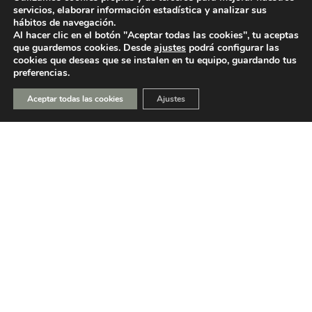
servicios, elaborar información estadística y analizar sus
DE GARANTÍA AGRARIA (FEAGA) (PDR EUSKADI 2023-2027)
hábitos de navegación.
Al hacer clic en el botón "Aceptar todas las cookies", tu aceptas
NEKAZARITZA BERMATZEKO EUROPAKO FUNTSAK (NBEF)
que guardemos cookies. Desde
ajustes
podrá configurar las
cookies que deseas que se instalen en tu equipo, guardando tus
FINANTZATUTAKO PROIEKTUA (LGP EUSKADI 2023-2027)
preferencias.
Aceptar todas las cookies
Ajustes
PROYECTO FINANCIADO POR EL PROGRAMA ICEX-BREXIT DE
LA UNIÓN EUROPEA
La empresa Bodegas Valdemar participa en el Programa “ICEX-BREXIT”
financiado por fondos de la Unión Europea, para mitigar las consecuencias
adversas de la retirada del Reino Unido de la Unión. Ayudas concedidas por
ICEX en 2023.