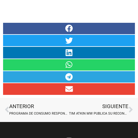
Ant
Si
ANTERIOR
SIGUIENTE
PROGRAMA DE CONSUMO RESPONSABLE WINE IN MODERATION
TIM ATKIN MW PUBLICA SU RECONOCIDO RIOJA REPORT 2023