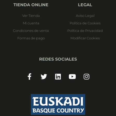
TIENDA ONLINE
LEGAL
Ver Tienda
Aviso Legal
Mi cuenta
Política de Cookies
Condiciones de venta
Política de Privacidad
Formas de pago
Modificar Cookies
REDES SOCIALES
Facebook-
Twitter
Linkedin
Youtube
Instagram
f