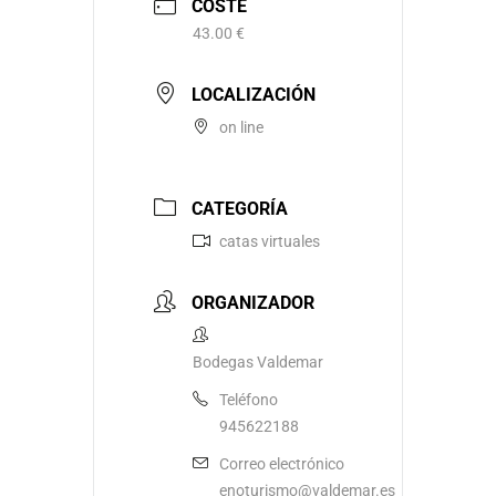
COSTE
43.00 €
LOCALIZACIÓN
on line
CATEGORÍA
catas virtuales
ORGANIZADOR
Bodegas Valdemar
Teléfono
945622188
Correo electrónico
enoturismo@valdemar.es