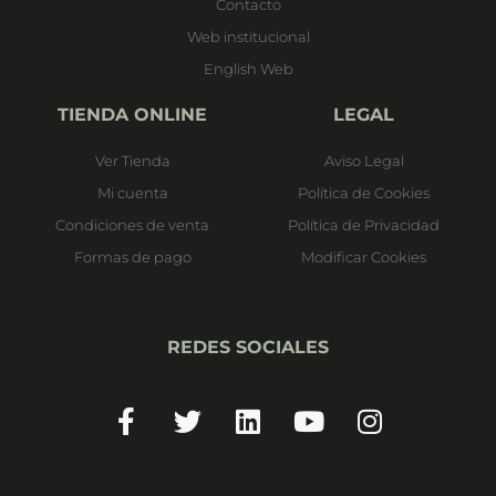
Contacto
Web institucional
English Web
TIENDA ONLINE
LEGAL
Ver Tienda
Aviso Legal
Mi cuenta
Política de Cookies
Condiciones de venta
Política de Privacidad
Formas de pago
Modificar Cookies
REDES SOCIALES
Facebook-
Twitter
Linkedin
Youtube
Instagram
f