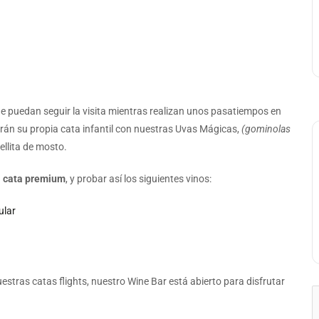
e puedan seguir la visita mientras realizan unos pasatiempos en
rán su propia cata infantil con nuestras Uvas Mágicas,
(gominolas
tellita de mosto.
a
cata premium
, y probar así los siguientes vinos:
ular
estras catas flights, nuestro Wine Bar está abierto para disfrutar
B