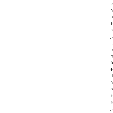
e
n
o
s
a
j
j
m
m
f
e
d
n
o
s
a
j