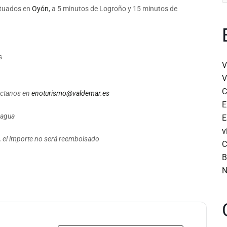
p
ituados en
Oyón
, a 5 minutos de Logroño y 15 minutos de
s
V
V
C
áctanos en
enoturismo@valdemar.es
E
 agua
E
v
a, el importe no será reembolsado
C
B
N