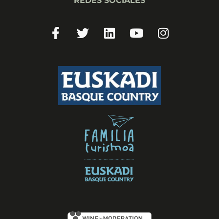
REDES SOCIALES
Facebook-
Twitter
Linkedin
Youtube
Instagram
f