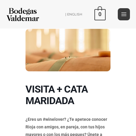
Ir
al
0
| ENGLISH
contenido
VISITA + CATA
MARIDADA
¿Eres un #winelover? ¿Te apetece conocer
Rioja con amigos, en pareja, con tus hijos
mayores o con los más peques? Únete a