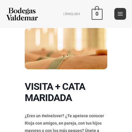
Ir
al
0
| ENGLISH
contenido
VISITA + CATA
MARIDADA
¿Eres un #winelover? ¿Te apetece conocer
Rioja con amigos, en pareja, con tus hijos
mayores o con los más peques? Únete a