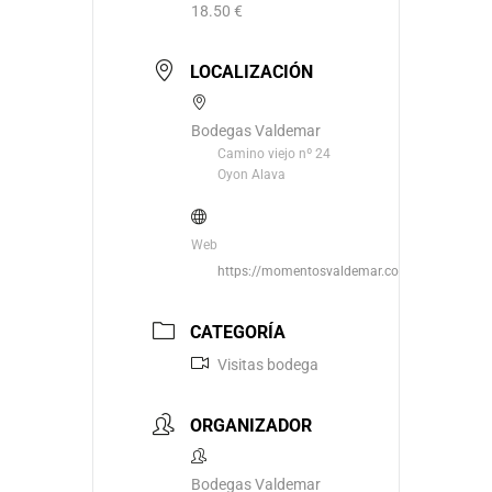
18.50 €
LOCALIZACIÓN
Bodegas Valdemar
Camino viejo nº 24
Oyon Alava
Web
https://momentosvaldemar.com/
CATEGORÍA
Visitas bodega
ORGANIZADOR
Bodegas Valdemar