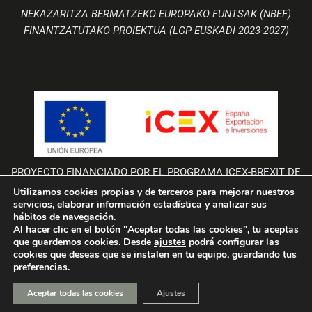
NEKAZARITZA BERMATZEKO EUROPAKO FUNTSAK (NBEF)
FINANTZATUTAKO PROIEKTUA (LGP EUSKADI 2023-2027)
PROYECTO FINANCIADO POR EL PROGRAMA ICEX-BREXIT DE
LA UNIÓN EUROPEA
Utilizamos cookies propias y de terceros para mejorar nuestros
servicios, elaborar información estadística y analizar sus
La empresa Bodegas Valdemar participa en el Programa “ICEX-BREXIT”
hábitos de navegación.
financiado por fondos de la Unión Europea, para mitigar las consecuencias
Al hacer clic en el botón "Aceptar todas las cookies", tu aceptas
adversas de la retirada del Reino Unido de la Unión. Ayudas concedidas por
que guardemos cookies. Desde
ajustes
podrá configurar las
ICEX en 2023.
cookies que deseas que se instalen en tu equipo, guardando tus
preferencias.
Aceptar todas las cookies
Ajustes
ladinamo