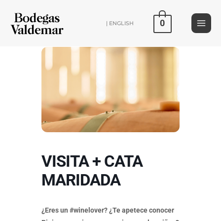
Ir
al
0
| ENGLISH
contenido
VISITA + CATA
MARIDADA
¿Eres un #winelover? ¿Te apetece conocer