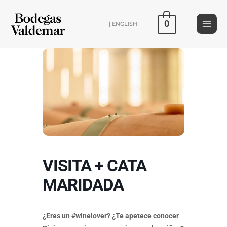
Ir
al
0
| ENGLISH
contenido
VISITA + CATA
MARIDADA
¿Eres un #winelover? ¿Te apetece conocer