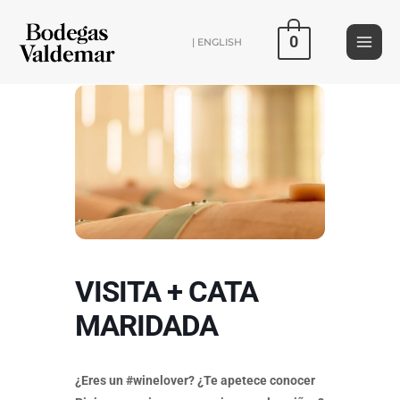
Ir
al
0
| ENGLISH
contenido
VISITA + CATA
MARIDADA
¿Eres un #winelover? ¿Te apetece conocer