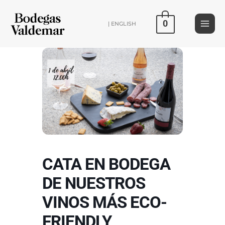
Ir
al
0
| ENGLISH
contenido
CATA EN BODEGA
DE NUESTROS
VINOS MÁS ECO-
FRIENDLY