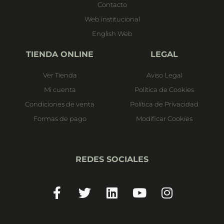
Contacto
Web institucional
English Web
TIENDA ONLINE
LEGAL
Ver Tienda
Aviso Legal
Mi cuenta
Política de Cookies
Condiciones de venta
Política de Privacidad
Formas de pago
Modificar Cookies
REDES SOCIALES
Facebook-
Twitter
Linkedin
Youtube
Instagram
f