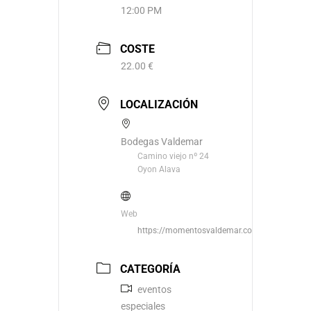
12:00 PM
COSTE
22.00 €
LOCALIZACIÓN
Bodegas Valdemar
Camino viejo nº 24
Oyon Alava
Web
https://momentosvaldemar.com/
CATEGORÍA
eventos
especiales