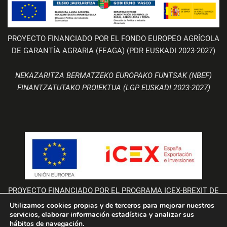
PROYECTO FINANCIADO POR EL FONDO EUROPEO AGRÍCOLA
DE GARANTÍA AGRARIA (FEAGA) (PDR EUSKADI 2023-2027)
NEKAZARITZA BERMATZEKO EUROPAKO FUNTSAK (NBEF)
FINANTZATUTAKO PROIEKTUA (LGP EUSKADI 2023-2027)
PROYECTO FINANCIADO POR EL PROGRAMA ICEX-BREXIT DE
LA UNIÓN EUROPEA
Utilizamos cookies propias y de terceros para mejorar nuestros
servicios, elaborar información estadística y analizar sus
La empresa Bodegas Valdemar participa en el Programa “ICEX-BREXIT”
hábitos de navegación.