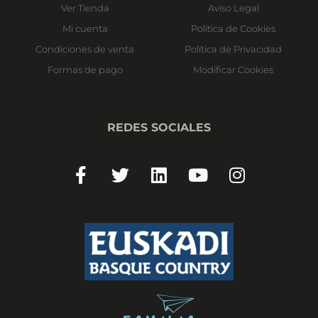
Ver Tienda
Aviso Legal
Mi cuenta
Política de Cookies
Condiciones de venta
Política de Privacidad
Formas de pago
Modificar Cookies
REDES SOCIALES
Facebook-
Twitter
Linkedin
Youtube
Instagram
f