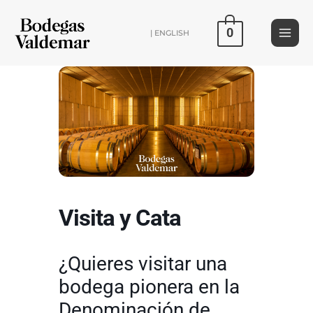
Ir
al
0
| ENGLISH
contenido
Visita y Cata
¿Quieres visitar una
bodega pionera en la
Denominación de