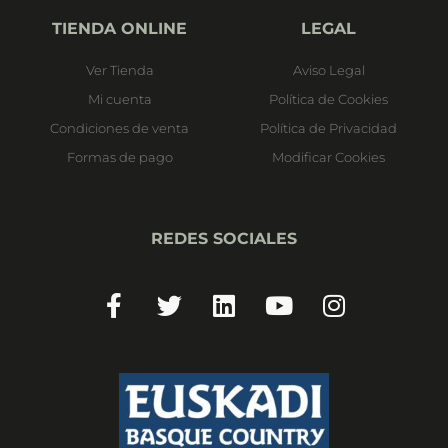
TIENDA ONLINE
LEGAL
Ver Tienda
Aviso Legal
Mi cuenta
Política de Cookies
Condiciones de venta
Política de Privacidad
Formas de pago
Modificar Cookies
REDES SOCIALES
Facebook-
Twitter
Linkedin
Youtube
Instagram
f