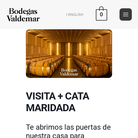
Ir
al
0
| ENGLISH
contenido
VISITA + CATA
MARIDADA
Te abrimos las puertas de
nuestra casa para