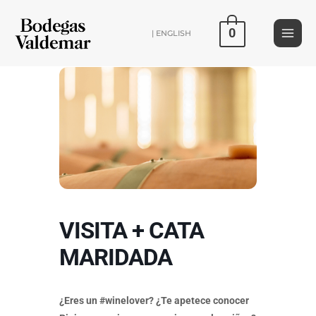
Ir
al
0
| ENGLISH
contenido
VISITA + CATA
MARIDADA
¿Eres un #winelover? ¿Te apetece conocer