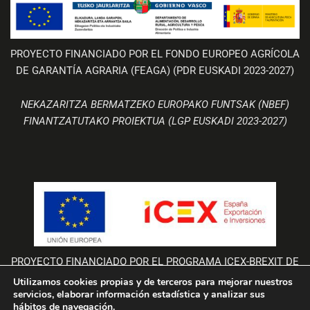
PROYECTO FINANCIADO POR EL FONDO EUROPEO AGRÍCOLA
DE GARANTÍA AGRARIA (FEAGA) (PDR EUSKADI 2023-2027)
NEKAZARITZA BERMATZEKO EUROPAKO FUNTSAK (NBEF)
FINANTZATUTAKO PROIEKTUA (LGP EUSKADI 2023-2027)
PROYECTO FINANCIADO POR EL PROGRAMA ICEX-BREXIT DE
LA UNIÓN EUROPEA
Utilizamos cookies propias y de terceros para mejorar nuestros
servicios, elaborar información estadística y analizar sus
La empresa Bodegas Valdemar participa en el Programa “ICEX-BREXIT”
hábitos de navegación.