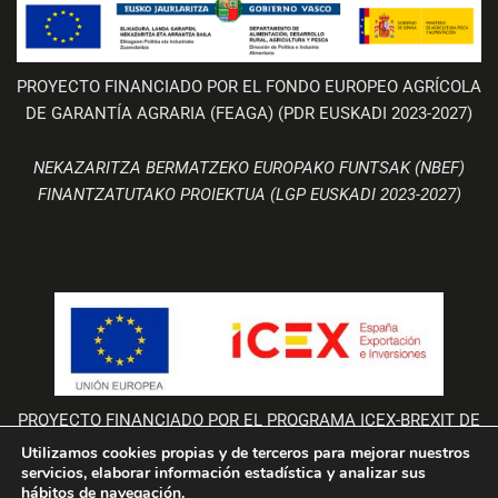
PROYECTO FINANCIADO POR EL FONDO EUROPEO AGRÍCOLA
DE GARANTÍA AGRARIA (FEAGA) (PDR EUSKADI 2023-2027)
NEKAZARITZA BERMATZEKO EUROPAKO FUNTSAK (NBEF)
FINANTZATUTAKO PROIEKTUA (LGP EUSKADI 2023-2027)
PROYECTO FINANCIADO POR EL PROGRAMA ICEX-BREXIT DE
LA UNIÓN EUROPEA
Utilizamos cookies propias y de terceros para mejorar nuestros
servicios, elaborar información estadística y analizar sus
La empresa Bodegas Valdemar participa en el Programa “ICEX-BREXIT”
hábitos de navegación.