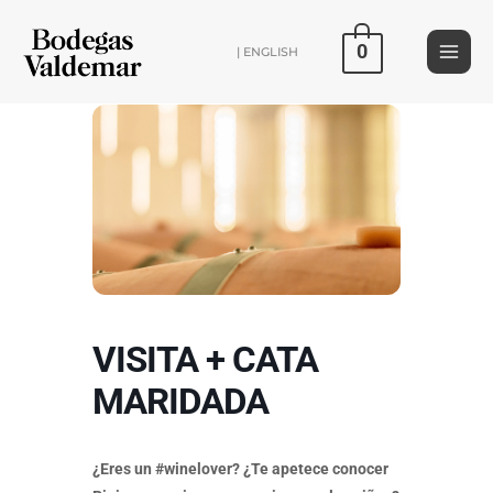
Ir
al
0
| ENGLISH
contenido
VISITA + CATA
MARIDADA
¿Eres un #winelover? ¿Te apetece conocer